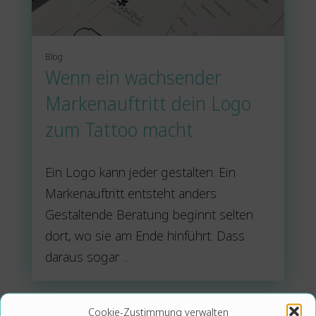
Blog
Wenn ein wachsender
Markenauftritt dein Logo
zum Tattoo macht
Ein Logo kann jeder gestalten. Ein
Markenauftritt entsteht anders.
Gestaltende Beratung beginnt selten
dort, wo sie am Ende hinführt. Dass
daraus sogar ...
Cookie-Zustimmung verwalten