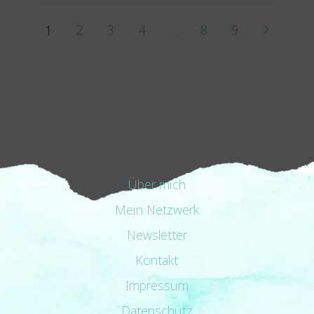
1
2
3
4
…
8
9
Next
Über mich
Mein Netzwerk
Newsletter
Kontakt
Impressum
Datenschutz