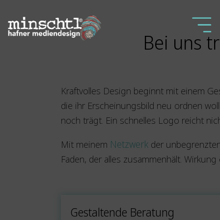
Bei uns t
Kraftvolles Design beginnt mit einem 
die ihr Erscheinungsbild neu ordnen woll
noch trägt. Ein schnelles Logo reicht nich
Mit meinem
Netzwerk
der unbegrenzten 
Faden, der alles zusammenhält. Wirkung e
Gestaltende Beratung