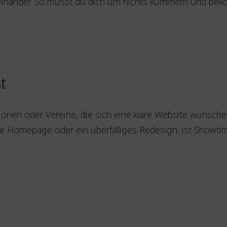
neinander. So musst du dich um nichts kümmern und bek
t
ionen oder Vereine, die sich eine klare Website wünschen
rste Homepage oder ein überfälliges Redesign, ist Showti