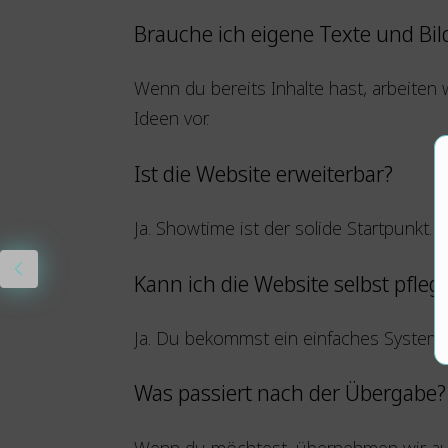
Brauche ich eigene Texte und Bil
Wenn du bereits Inhalte hast, arbeiten 
Ideen vor.
Ist die Website erweiterbar?
Ja. Showtime ist der solide Startpunkt
Kann ich die Website selbst pfleg
Ja. Du bekommst ein einfaches System 
Was passiert nach der Übergabe?
Wenn du möchtest, übernehmen wir auc