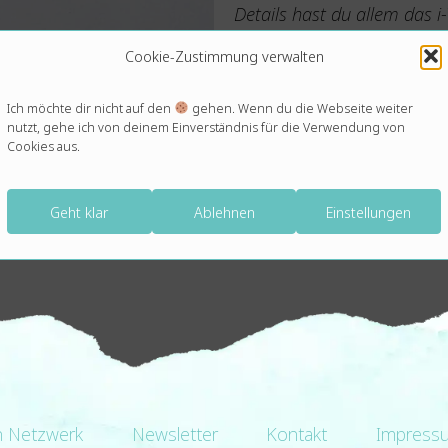
Details hast du allem das i
Stil durch jedes Element, v
Cookie-Zustimmung verwalten
Danke an dich und Ingo fü
tolle Gesamtbild.
Ich möchte dir nicht auf den
gehen. Wenn du die Webseite weiter
nutzt, gehe ich von deinem Einverständnis für die Verwendung von
Cookies aus.
Liebe Grüße und danke!
Daniel und Freddy
Geht klar
Ablehnen
Einstellungen
n Netzwerk
Newsletter
Kontakt
Impress