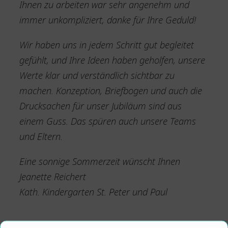
Ihnen zu arbeiten war sehr angenehm und
immer unkompliziert, danke für Ihre Geduld!
Wir haben uns in jedem Schritt gut begleitet
gefühlt, und Ihre Ideen haben geholfen, unsere
Werte klar und verständlich sichtbar zu
machen. Konzeption, Briefbogen und auch die
Drucksachen für unser Jubiläum sind aus
einem Guss. Das spüren auch unsere Teams
und Eltern.
Eine sonnige Sommerzeit wünscht Ihnen
Jeanette Reichert
Kath. Kindergarten St. Peter und Paul