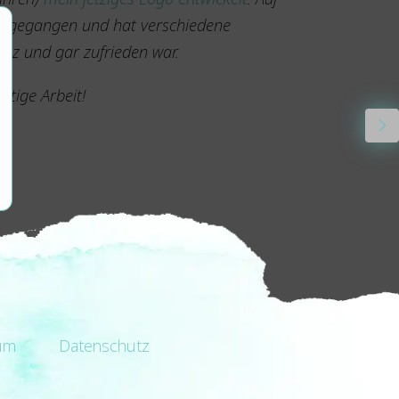
eingegangen und hat verschiedene
ganz und gar zufrieden war.
rtige Arbeit!
um
Datenschutz