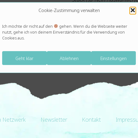
jeden Extrawunsch ist sie 
Cookie-Zustimmung verwalten
Versionen erstellt, bis ich 
Ich möchte dir nicht auf den
gehen. Wenn du die Webseite weiter
Danke, liebe Melanie! Großa
nutzt, gehe ich von deinem Einverständnis für die Verwendung von
Cookies aus.
Philine Bach
Geht klar
Ablehnen
Einstellungen
n Netzwerk
Newsletter
Kontakt
Impress