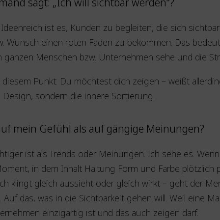
mand sagt: „Ich will sichtbar werden“?
eenreich ist es, Kunden zu begleiten, die sich sichtba
w. Wunsch einen roten Faden zu bekommen. Das bedeute
den ganzen Menschen bzw. Unternehmen sehe und die Struk
n diesem Punkt: Du möchtest dich zeigen – weißt allerdin
s Design, sondern die innere Sortierung.
 auf mein Gefühl als auf gängige Meinungen?
htiger ist als Trends oder Meinungen. Ich sehe es. Wenn
Moment, in dem Inhalt Haltung Form und Farbe plötzlich 
h klingt gleich aussieht oder gleich wirkt – geht der Men
Auf das, was in die Sichtbarkeit gehen will. Weil eine Mar
nehmen einzigartig ist und das auch zeigen darf.