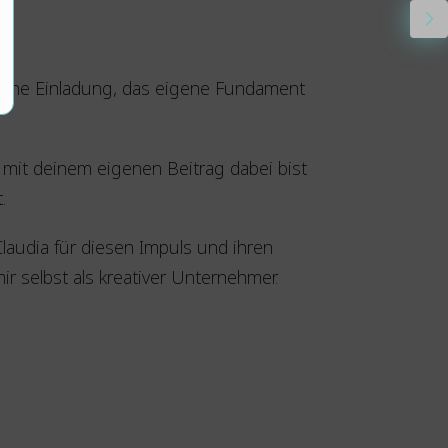
s eine Einladung, das eigene Fundament
mit deinem eigenen Beitrag dabei bist
.
audia für diesen Impuls und ihren
ir selbst als kreativer Unternehmer.