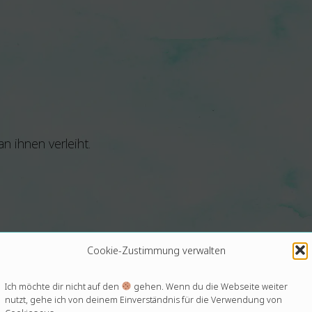
 ihnen verleiht.
Cookie-Zustimmung verwalten
Ich möchte dir nicht auf den
gehen. Wenn du die Webseite weiter
nutzt, gehe ich von deinem Einverständnis für die Verwendung von