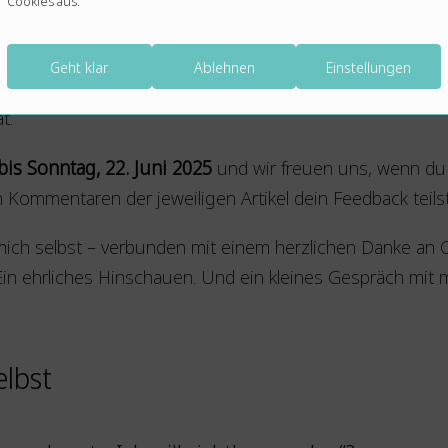
Cookies aus.
Geht klar
Ablehnen
Einstellungen
fruf zur Blogparade mit dem Thema „
Zeig, wer du bist
“ al
t.
bis Sonntag, 22. Juni 2025
und wir freuen uns, wenn du 
n Kommentaren der jeweiligen Artikel dein Feedback teilst
ch selbst – verbunden mit einem herzlichen Danke an Cl
Ein ehrliches Hinschauen. Und ein kleines Gespräch mit m
elbst