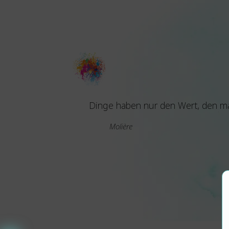
Dinge haben nur den Wert, den man
Molière