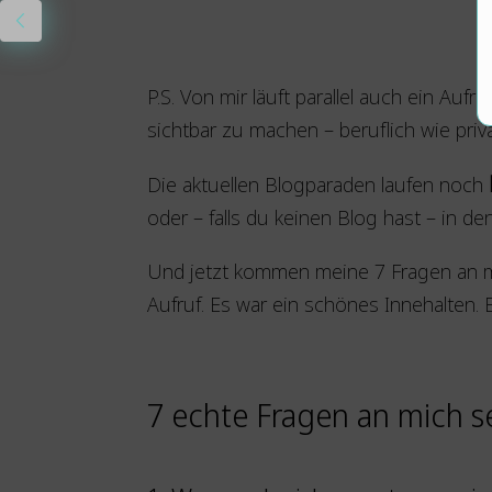
P.S. Von mir läuft parallel auch ein Au
sichtbar zu machen – beruflich wie priva
Die aktuellen Blogparaden laufen noch
oder – falls du keinen Blog hast – in de
Und jetzt kommen meine 7 Fragen an mi
Aufruf. Es war ein schönes Innehalten. 
7 echte Fragen an mich s