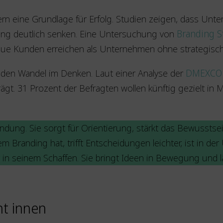
dern eine Grundlage für Erfolg. Studien zeigen, dass Unt
ung deutlich senken. Eine Untersuchung von
Branding S
 neue Kunden erreichen als Unternehmen ohne strategis
n den Wandel im Denken. Laut einer Analyse der
DMEXCO
trägt. 31 Prozent der Befragten wollen künftig gezielt i
bindung. Sie sorgt für Orientierung, stärkt das Bewussts
Branding hat, trifft Entscheidungen leichter, ist in der
in seinem Schaffen. Sie bringt Ideen in Bewegung und lä
nt innen