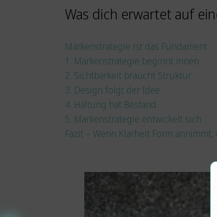
Was dich erwartet auf ein
Markenstrategie ist das Fundament
1. Markenstrategie beginnt innen
2. Sichtbarkeit braucht Struktur
3. Design folgt der Idee
4. Haltung hat Bestand
5. Markenstrategie entwickelt sich
Fazit – Wenn Klarheit Form annimmt,