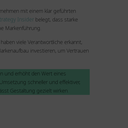
ernehmen mit einem klar geführten
trategy Insider
belegt, dass starke
che Markenführung.
haben viele Verantwortliche erkannt,
n Markenaufbau investieren, um Vertrauen
ein und erhöht den Wert eines
 Umsetzung schneller und effektiver,
sst Gestaltung gezielt wirken.