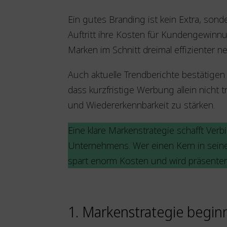
Ein gutes Branding ist kein Extra, son
Auftritt ihre Kosten für Kundengewinn
Marken im Schnitt dreimal effizienter
Auch aktuelle Trendberichte bestätige
dass kurzfristige Werbung allein nicht 
und Wiedererkennbarkeit zu stärken.
Eine klare Markenstrategie schafft Ver
Unternehmens. Wer einen Kern in seinem 
spart enorm Kosten und wird präsenter 
1. Markenstrategie begin