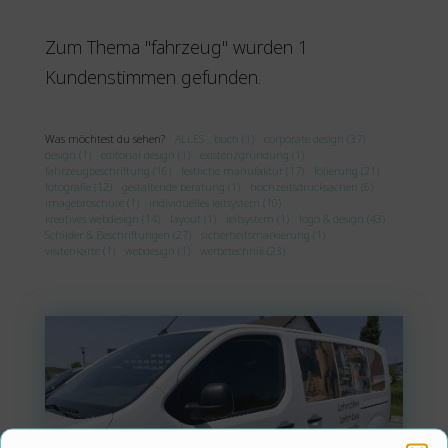
Zum Thema "fahrzeug" wurden 1
Kundenstimmen gefunden.
Was möchtest du sehen?
ALLES
buch (1)
corporate design (37)
design (1)
editorial design (1)
existenzgründung (1)
fahrzeugbeschriftung (16)
festliche manufaktur (17)
folierung (21)
fotografie (12)
gestaltende beratung (1)
hochzeitsdrucksachen (6)
imagebroschüre (1)
individuelles leitsystem (10)
kreatives webdesign (14)
layout (1)
leitsystem (1)
logo & design (43)
Schilder & Beschriftungen (27)
sicherheitsmarkierung (1)
visitenkarte (1)
webdesign (1)
werbetechnik (23)