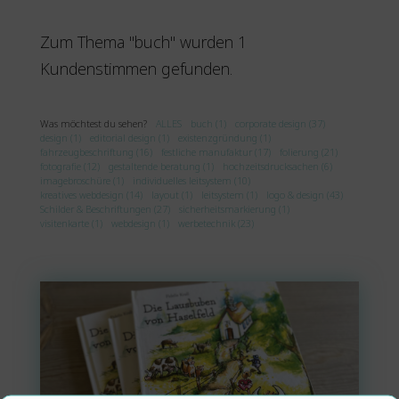
Zum Thema "buch" wurden 1
Kundenstimmen gefunden.
Was möchtest du sehen?
ALLES
buch (1)
corporate design (37)
design (1)
editorial design (1)
existenzgründung (1)
fahrzeugbeschriftung (16)
festliche manufaktur (17)
folierung (21)
fotografie (12)
gestaltende beratung (1)
hochzeitsdrucksachen (6)
imagebroschüre (1)
individuelles leitsystem (10)
kreatives webdesign (14)
layout (1)
leitsystem (1)
logo & design (43)
Schilder & Beschriftungen (27)
sicherheitsmarkierung (1)
visitenkarte (1)
webdesign (1)
werbetechnik (23)