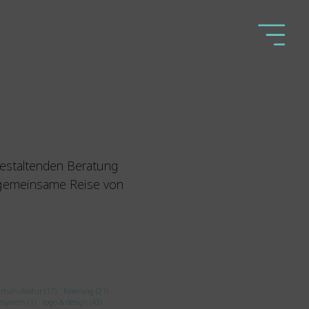
gestaltenden Beratung
e gemeinsame Reise von
e manufaktur (17)
folierung (21)
itsystem (1)
logo & design (43)