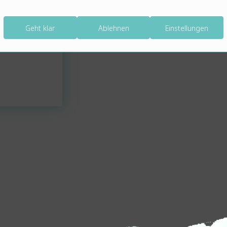
acke ein
orlagen.
Geht klar
Ablehnen
Einstellungen
 der Stick