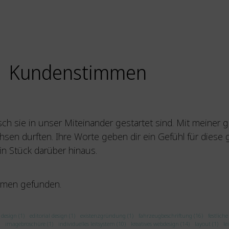
Kundenstimmen
h sie in unser Miteinander gestartet sind. Mit meiner 
chsen durften. Ihre Worte geben dir ein Gefühl für dies
in Stück darüber hinaus.
mmen gefunden.
design (1)
editorial design (1)
existenzgründung (1)
fahrzeugbeschriftung (16)
festlich
imagebroschüre (1)
individuelles leitsystem (10)
kreatives webdesign (14)
layout (1)
le