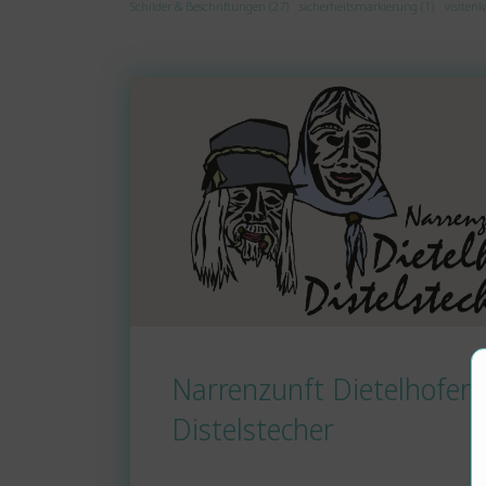
Schilder & Beschriftungen (27)
sicherheitsmarkierung (1)
visitenk
Narrenzunft Dietelhofer
Distelstecher