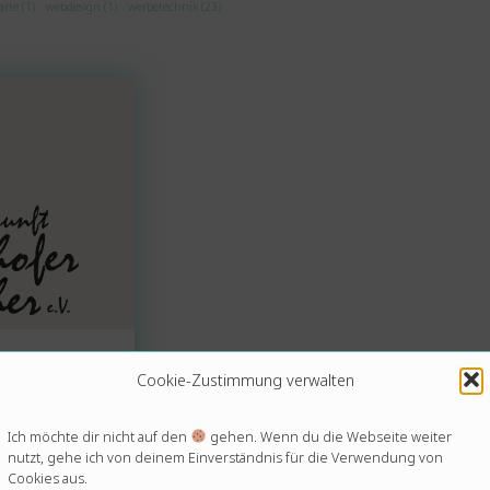
arte (1)
webdesign (1)
werbetechnik (23)
Cookie-Zustimmung verwalten
Ich möchte dir nicht auf den
gehen. Wenn du die Webseite weiter
nutzt, gehe ich von deinem Einverständnis für die Verwendung von
Cookies aus.