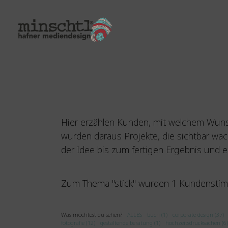
Hier erzählen Kunden, mit welchem Wunsc
wurden daraus Projekte, die sichtbar wa
der Idee bis zum fertigen Ergebnis und e
Zum Thema "stick" wurden 1 Kundensti
Was möchtest du sehen?
ALLES
buch (1)
corporate design (37)
fotografie (12)
gestaltende beratung (1)
hochzeitsdrucksachen (6)