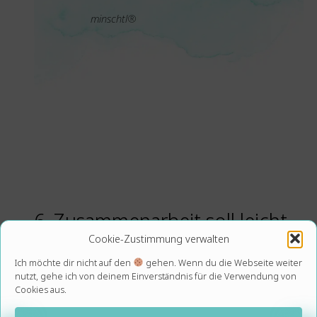
minschtl®
6. Zusammenarbeit soll leicht
Cookie-Zustimmung verwalten
sein
Ich möchte dir nicht auf den
gehen. Wenn du die Webseite weiter
nutzt, gehe ich von deinem Einverständnis für die Verwendung von
Cookies aus.
Einfachheit entsteht für mich im ehrlichen