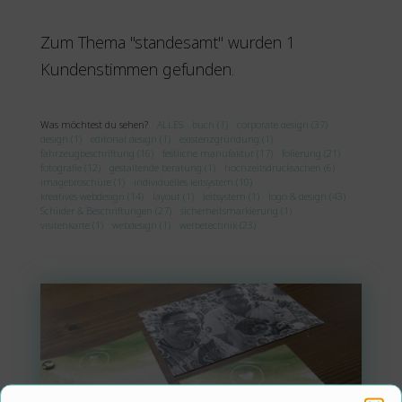
Zum Thema "standesamt" wurden 1
Kundenstimmen gefunden.
Was möchtest du sehen?
ALLES
buch (1)
corporate design (37)
design (1)
editorial design (1)
existenzgründung (1)
fahrzeugbeschriftung (16)
festliche manufaktur (17)
folierung (21)
fotografie (12)
gestaltende beratung (1)
hochzeitsdrucksachen (6)
imagebroschüre (1)
individuelles leitsystem (10)
kreatives webdesign (14)
layout (1)
leitsystem (1)
logo & design (43)
Schilder & Beschriftungen (27)
sicherheitsmarkierung (1)
visitenkarte (1)
webdesign (1)
werbetechnik (23)